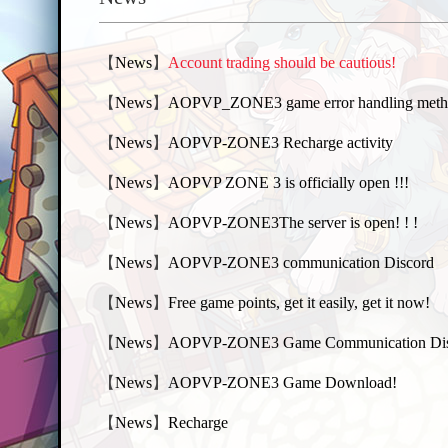
A
›
›
【
News
】
Account trading should be cautious!
【
News
】
AOPVP_ZONE3 game error handling met
【
News
】
AOPVP-ZONE3 Recharge activity
【
News
】
AOPVP ZONE 3 is officially open !!!
【
News
】
AOPVP-ZONE3The server is open! ! !
O
【
News
】
AOPVP-ZONE3 communication Discord
【
News
】
Free game points, get it easily, get it now!
【
News
】
AOPVP-ZONE3 Game Communication Disc
【
News
】
AOPVP-ZONE3 Game Download!
【
News
】
Recharge
P