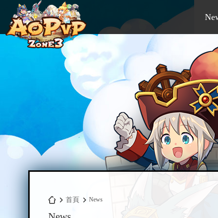
Ne
首頁
News
News